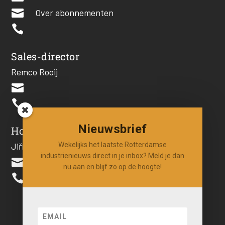

Over abonnementen

Sales-director
Remco Rooij


Nieuwsbrief
Hoofdredacteur
Wekelijks het laatste Rotterdamse
Jiří Hartog
industrienieuws direct in je inbox? Meld je dan

nu aan en blijf zo op de hoogte!
