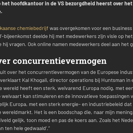
op het hoofdkantoor in de VS bezorgdheid heerst over h
.
kaanse chemiebedrijf
was overgekomen voor een business u
’-bijeenkomst deelde hij met medewerkers zijn visie op het
e hij vragen. Ook online namen medewerkers deel aan het 
ver concurrentievermogen
d uit over het concurrentievermogen van de Europese indust
 verklaart Kal Khogali, director operations bij Huntsman in 
de wereld heeft een sterk, welvarend Europa nodig, met e
e welvaart kan stimuleren en de innovatieve toepassingen 
jk Europa, met een sterk energie- en industriebeleid dat b
de wereldmarkt. Het is een boodschap die, naar mijn mening
veld gelijk, toon moed en pas de koers aan. Zoals het Nede
n ten hele gedwaald’.”