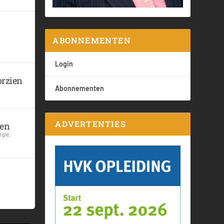
ABONNEMENTEN
Login
orzien
Abonnementen
ADVERTENTIES
den
rgie
,