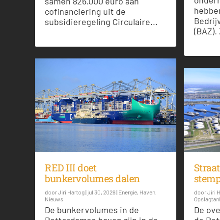
samen 826.000 euro aan
hebben
cofinanciering uit de
Bedrij
subsidieregeling Circulaire...
(BAZ). Z
Straa
RED III doet
stemp
bunkervolumes dalen
door
Jiri 
door
Jiri Hartog
|
jul 30, 2026
|
Energie
,
Haven
,
Opslagtan
Nieuws
De ove
De bunkervolumes in de