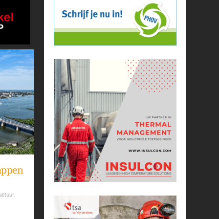
tappen
uctuur
,