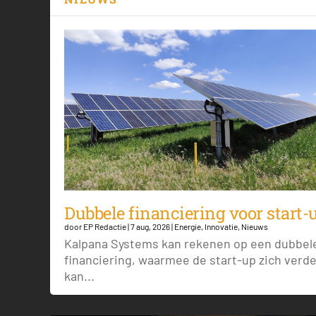
Dubbele financiering voor start-
door
EP Redactie
|
7 aug, 2026
|
Energie
,
Innovatie
,
Nieuws
Kalpana Systems kan rekenen op een dubbel
financiering, waarmee de start-up zich verd
kan...
Poolexpeditie van HVO-br
Zonnepark Moerdijk in n