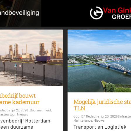
mheid
,
Energie
,
Nieuws
bedrijf bouwt
Mogelijk juridische s
zame kademuur
TLN
edactie
|
jul 27, 2026
|
Duurzaamheid
,
rastructuur
,
Nieuws
door
EP Redactie
|
jul 20, 2026
|
Infrastr
venbedrijf Rotterdam
Maintenance
,
Nieuws
 een duurzame
Transport en Logistiek