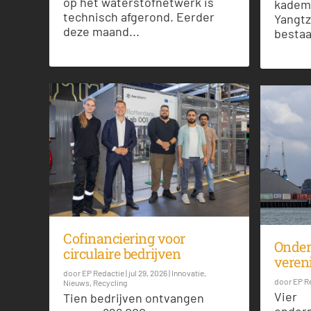
op het waterstofnetwerk is
kadem
technisch afgerond. Eerder
Yangtz
deze maand...
bestaat
Cofinanciering voor
Onder
circulaire bedrijven
veren
door
EP Redactie
|
jul 29, 2026
|
Innovatie
,
door
EP R
Nieuws
,
Recycling
Vier
Tien bedrijven ontvangen
onder