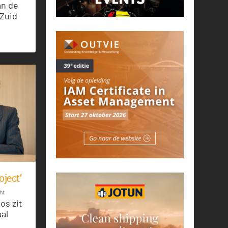
an de
Zuid
oject’
ht
os zit
al