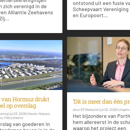
ontstond uit een fusie v
 zich verenigd in de
Scheepvaart Vereniging 
ven Alliantie Zeehavens
en Europoort...
ij...
t van Hormuz drukt
‘Dit is meer dan één pr
el op overslag
door
EP Redactie
|
jul 20, 2026
|
Uitgelic
Hartog
|
jul 23, 2026
|
Haven
,
Nieuws
,
Het bijzondere van Porth
ks
,
Petrochemie
hem allereerst in de scha
rslag van goederen in
waarop het project een