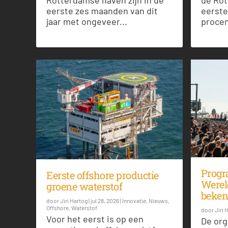
de Rot
Rotterdamse haven zijn in de
eerste
eerste zes maanden van dit
procen
jaar met ongeveer...
Prog
Eerste offshore productie
Were
groene waterstof
beke
door
Jiri Hartog
|
jul 28, 2026
|
Innovatie
,
Nieuws
,
Offshore
,
Waterstof
door
Jiri 
Voor het eerst is op een
De org