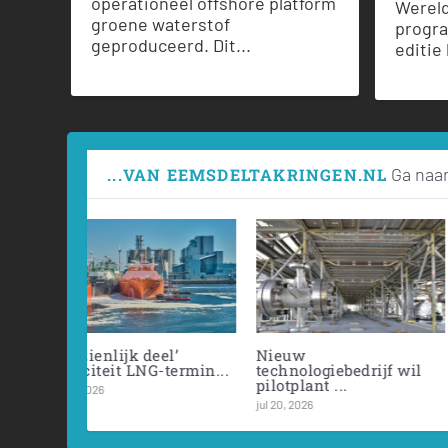
operationeel offshore platform
Werel
groene waterstof
progr
geproduceerd. Dit...
editie
Ga naar
...VAN EEMSDELTAKRINGEN.NL
‘Capaciteitsreserveringso
Nieuwe havenme
vereenkomst’ Av...
voor Groningse h
jun 20, 2026
jun 20, 2026