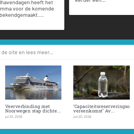
dhavendagen heeft het
amma voor de komende
 bekendgemaakt....
 de site en lees meer...
ester
Offshore mijlpaal voor
Farmsums chemiebedr
aven...
Eemshaven
onder vuur
jun 20, 2026
jun 20, 2026