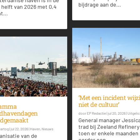
terdamse haven is in de
bijdrage aan de...
 helft van 2026 met 0,4
t...
‘Met een incident wijz
niet de cultuur’
ramma
ldhavendagen
door
EP Redactie
|
jul 20, 2026
|
Uitgelic
ndgemaakt
General manager Jessic
trad bij Zeeland Refinery
Hartog
|
jul 22, 2026
|
Haven
,
Nieuws
toen er enkele maanden
anisatie van de
eerder een...