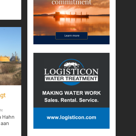
igt
ht
a Hahn
 aan