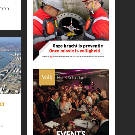
emen
er
t
ht