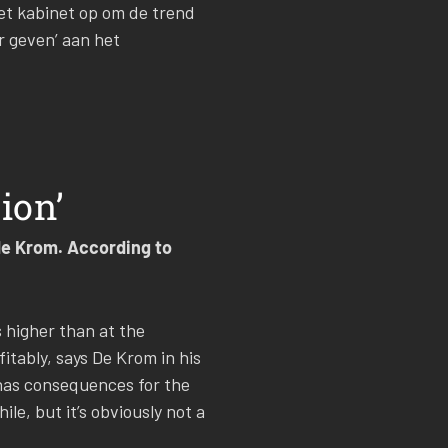
het kabinet op om de trend
er geven’ aan het
ion’
de Krom. According to
s higher than at the
fitably, says De Krom in his
has consequences for the
e, but it’s obviously not a
.