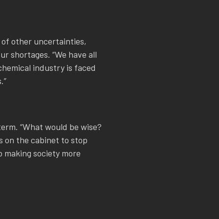
 of other uncertainties,
our shortages. “We have all
chemical industry is faced
.”
t term. “What would be wise?
s on the cabinet to stop
to making society more