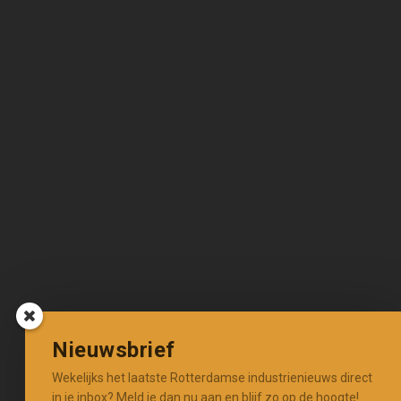
Nieuwsbrief
Wekelijks het laatste Rotterdamse industrienieuws direct
in je inbox? Meld je dan nu aan en blijf zo op de hoogte!