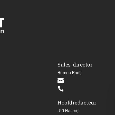
Sales-director
Remco Rooij


Hoofdredacteur
Jiří Hartog