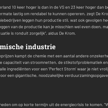
erland 10 keer hoger is dan in de VS en 23 keer hoger dan beg
ermate lastig om rendabel te kunnen opereren, zegt De Kro
iebedrijven leggen hun productie stil, wat ook gevolgen h
eggen van de productie kan je misschien wel even doen, maa
uatie is ronduit zorgelijk”, aldus De Krom.
mische industrie
eprijzen kampt de chemie met een aantal andere onzekerhe
e capaciteit van stroomnetten, de stikstofproblematiek en
lle ingrediënten voor een ‘Perfect Storm’ waar je niet vrol
voor een gigantische, noodzakelijke verduurzamingsopgave 
eden om op korte termijn uit de energiecrisis te komen. “Wa