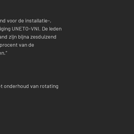
d voor de installatie-,
eniging UNETO-VNI. De leden
and zijn bijna zesduizend
g procent van de
en.”
et onderhoud van rotating