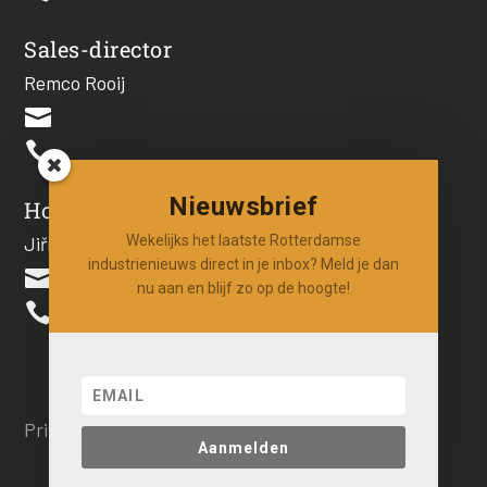
Sales-director
Remco Rooij


Nieuwsbrief
Hoofdredacteur
Wekelijks het laatste Rotterdamse
Jiří Hartog
industrienieuws direct in je inbox? Meld je dan

nu aan en blijf zo op de hoogte!

Privacy beleid
Aanmelden