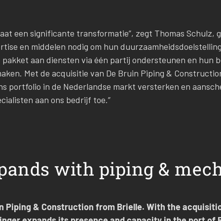
at een significante transformatie”, zegt Thomas Schulz, gr
rtise en middelen nodig om hun duurzaamheidsdoelstellin
pakket aan diensten via één partij ondersteunen en hun be
aken. Met de acquisitie van De Bruin Piping & Construction
ons portfolio in de Nederlandse markt versterken en aansc
ialisten aan ons bedrijf toe.”
xpands with piping & mec
n Piping & Construction from Brielle. With the acquisiti
inger expands its presence and capacity in the port of