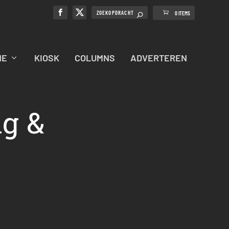
0 ITEMS
NE
KIOSK
COLUMNS
ADVERTEREN
ng &