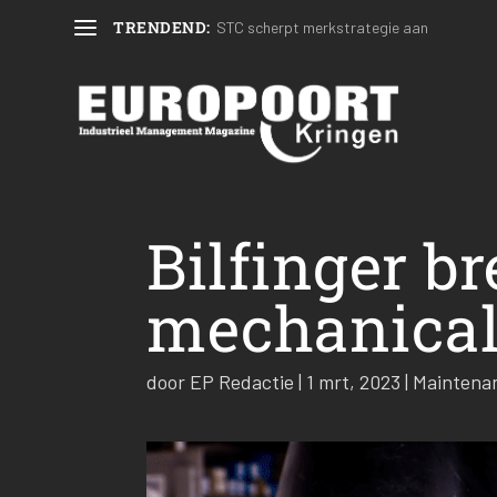
TRENDEND:
STC scherpt merkstrategie aan
Bilfinger br
mechanical-
door
EP Redactie
|
1 mrt, 2023
|
Maintena