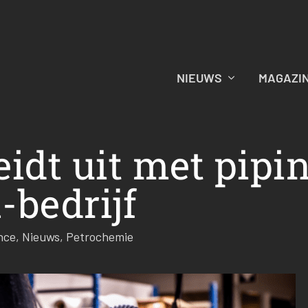
NIEUWS
MAGAZI
eidt uit met pipi
bedrijf
nce
,
Nieuws
,
Petrochemie