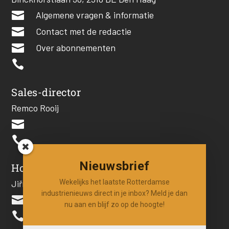

Algemene vragen & informatie

Contact met de redactie

Over abonnementen

Sales-director
Remco Rooij


Nieuwsbrief
Hoofdredacteur
Wekelijks het laatste Rotterdamse
Jiří Hartog
industrienieuws direct in je inbox? Meld je dan

nu aan en blijf zo op de hoogte!
