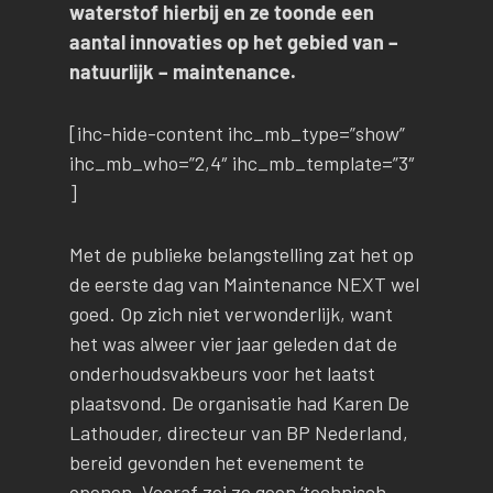
waterstof hierbij en ze toonde een
aantal innovaties op het gebied van –
natuurlijk – maintenance.
[ihc-hide-content ihc_mb_type=”show”
ihc_mb_who=”2,4″ ihc_mb_template=”3″
]
Met de publieke belangstelling zat het op
de eerste dag van Maintenance NEXT wel
goed. Op zich niet verwonderlijk, want
het was alweer vier jaar geleden dat de
onderhoudsvakbeurs voor het laatst
plaatsvond. De organisatie had Karen De
Lathouder, directeur van BP Nederland,
bereid gevonden het evenement te
openen. Vooraf zei ze geen ‘technisch