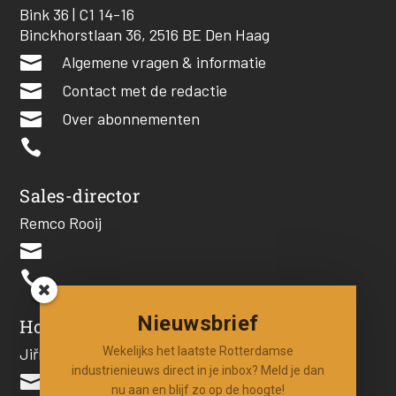
Bink 36 | C1 14-16
Binckhorstlaan 36, 2516 BE Den Haag

Algemene vragen & informatie

Contact met de redactie

Over abonnementen

Sales-director
Remco Rooij


Nieuwsbrief
Hoofdredacteur
Jiří Hartog
Wekelijks het laatste Rotterdamse
industrienieuws direct in je inbox? Meld je dan

nu aan en blijf zo op de hoogte!