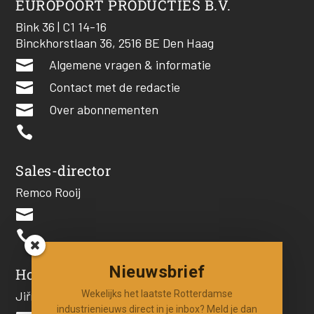
EUROPOORT PRODUCTIES B.V.
Bink 36 | C1 14-16
Binckhorstlaan 36, 2516 BE Den Haag

Algemene vragen & informatie

Contact met de redactie

Over abonnementen

Sales-director
Remco Rooij


Nieuwsbrief
Hoofdredacteur
Jiří Hartog
Wekelijks het laatste Rotterdamse
industrienieuws direct in je inbox? Meld je dan