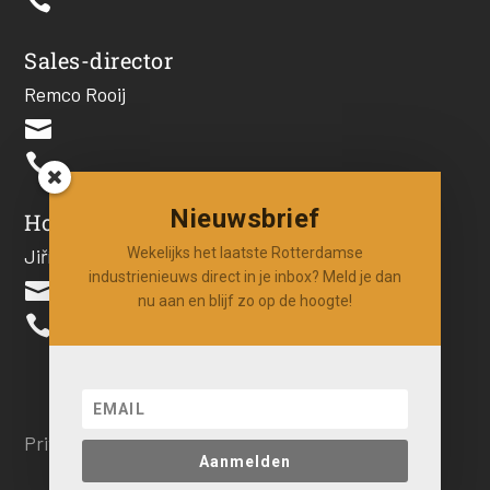

Sales-director
Remco Rooij


Nieuwsbrief
Hoofdredacteur
Jiří Hartog
Wekelijks het laatste Rotterdamse
industrienieuws direct in je inbox? Meld je dan

nu aan en blijf zo op de hoogte!

Privacy beleid
Aanmelden