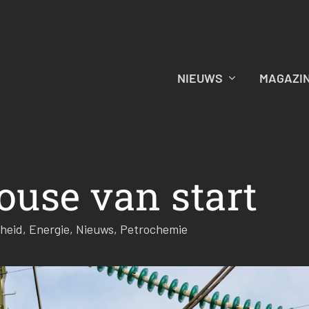
NIEUWS
MAGAZI
ouse van start
heid
,
Energie
,
Nieuws
,
Petrochemie