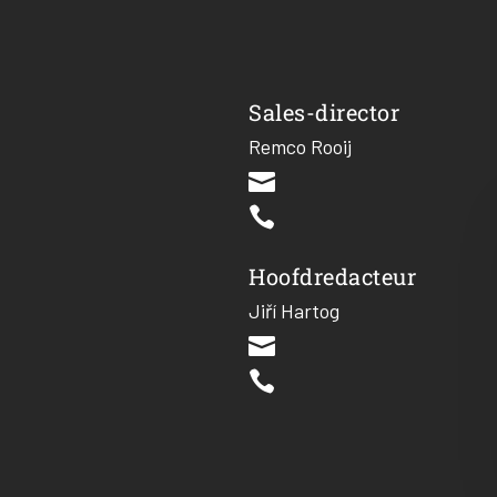
Sales-director
Remco Rooij


Hoofdredacteur
Jiří Hartog

