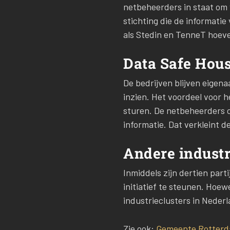
netbeheerders in staat om v
stichting die de informat
als Stedin en TenneT hoevee
Data Safe Hou
De bedrijven blijven eigena
inzien. Het voordeel voor h
sturen. De netbeheerders o
informatie. Dat verkleint 
Andere industr
Inmiddels zijn dertien par
initiatief te steunen. Hoew
industrieclusters in Nede
Zie ook:
Gemeente Rotterd