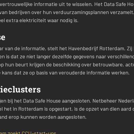
ertrouwelijke informatie uit te wisselen. Het Data Safe Ho
ie van bedrijven over hun verduurzamingsplannen verzamel
l extra elektriciteit waar nodig is.
se
ar van de informatie, stelt het Havenbedrijf Rotterdam. Zi
en is dat ze niet langer dezelfde gegevens naar verschillen
p hun beurt krijgen de beschikking over betrouwbare, act
de kans dat ze op basis van verouderde informatie werken.
ieclusters
tijen bij het Data Safe House aangesloten. Netbeheer Nede
el het in Rotterdam is opgestart, is de opzet van dien aard
rland erop kunnen worden aangesloten.
am zoekt CCU-start-ups