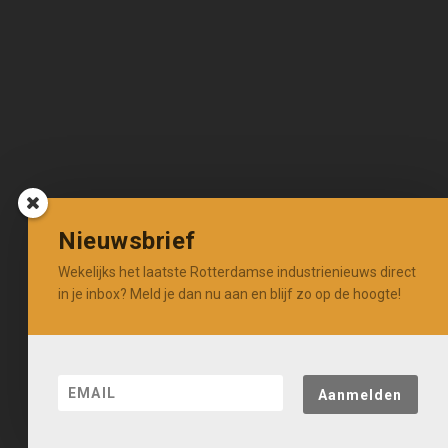
Nieuwsbrief
Wekelijks het laatste Rotterdamse industrienieuws direct
in je inbox? Meld je dan nu aan en blijf zo op de hoogte!
Aanmelden