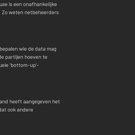
use is een onafhankelijke
t. Zo weten netbeheerders
j bepalen wie de data mag
de partijen hoeven te
uele ‘bottom-up’-
rland heeft aangegeven het
 dat ook andere