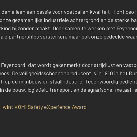
dan alleen een passie voor voetbal en kwaliteit”, licht ce
s onze gezamenlijke industriële achtergrond en de sterke 
king bijzonder maakt. Door samen te werken met Feyeno
onale partnerships versterken, maar ook onze gedeelde waa
 Feyenoord, dat wordt gekenmerkt door strijdlust en vastb
hoes. De veiligheidsschoenenproducent is in 1910 in het Ru
ich op de mijnbouw en staalindustrie. Tegenwoordig bedient 
 de bouw, logistiek, transport en de agrarische, metaal- e
ial wint VOMI Safety eXperience Award