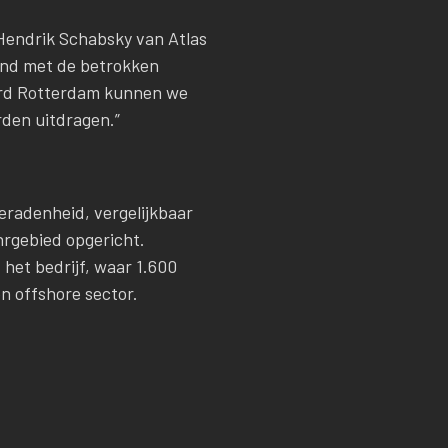
o Hendrik Schabsky van Atlas
band met de betrokken
ord Rotterdam kunnen we
rden uitdragen.”
eradenheid, vergelijkbaar
hrgebied opgericht.
het bedrijf, waar 1.600
n offshore sector.