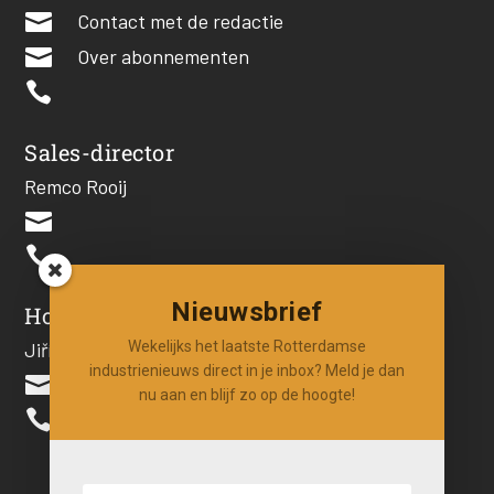

Contact met de redactie

Over abonnementen

Sales-director
Remco Rooij


Nieuwsbrief
Hoofdredacteur
Jiří Hartog
Wekelijks het laatste Rotterdamse
industrienieuws direct in je inbox? Meld je dan

nu aan en blijf zo op de hoogte!
