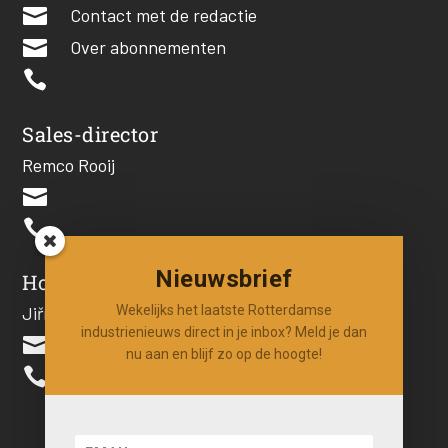

Contact met de redactie

Over abonnementen

Sales-director
Remco Rooij


Nieuwsbrief
Hoofdredacteur
Wekelijks het laatste Rotterdamse
Jiří Hartog
industrienieuws direct in je inbox? Meld je dan

nu aan en blijf zo op de hoogte!
