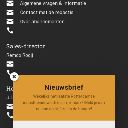

Algemene vragen & informatie

Contact met de redactie

Over abonnementen

Sales-director
Remco Rooij


Nieuwsbrief
Hoofdredacteur
Jiří Hartog
Wekelijks het laatste Rotterdamse
industrienieuws direct in je inbox? Meld je dan

nu aan en blijf zo op de hoogte!
