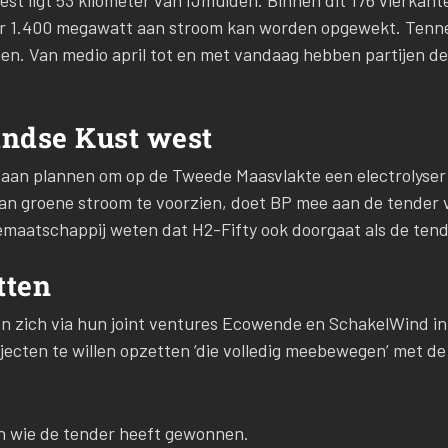
st ligt 53 kilometer van IJmuiden. Binnen dit 176 vierkant
waar 1.400 megawatt aan stroom kan worden opgewekt. Tenn
n. Van medio april tot en met vandaag hebben partijen de
andse Kust west
C
aan plannen om op de Tweede Maasvlakte een electrolyser 
 van groene stroom te voorzien, doet BP mee aan de tender 
liemaatschappij weten dat H2-Fifty ook doorgaat als de te
tten
en zich via hun joint ventures Ecowende en SchakelWind in
jecten te willen opzetten ‘die volledig meebewegen’ met d
jn wie de tender heeft gewonnen.