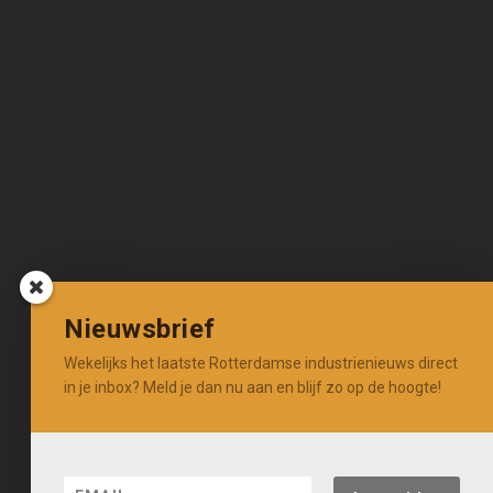
Nieuwsbrief
Wekelijks het laatste Rotterdamse industrienieuws direct
in je inbox? Meld je dan nu aan en blijf zo op de hoogte!