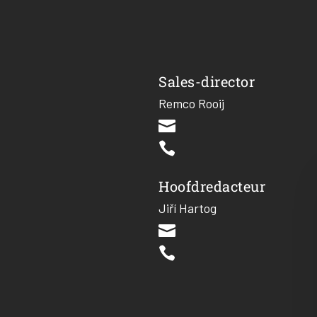
Sales-director
Remco Rooij


Hoofdredacteur
Jiří Hartog

