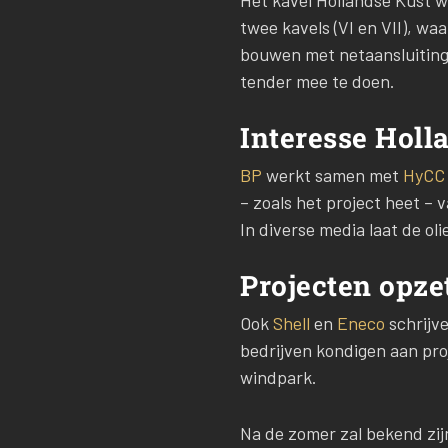
Het kavel Hollandse Kust we
twee kavels (VI en VII), 
bouwen met netaansluitinge
tender mee te doen.
Interesse Holl
BP
werkt samen met
HyC
– zoals het project heet –
In diverse media laat de o
Projecten opze
Ook
Shell
en
Eneco
schrijv
bedrijven kondigen aan pro
windpark.
Na de zomer zal bekend zi