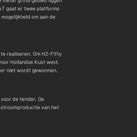
e meter grote gebied liggen
eT gaat er twee platforms
 mogelijkheid om aan de
te realiseren. Om H2-Fifty
voor Hollandse Kust west.
nder niet wordt gewonnen.
 voor de tender. De
e stroomproductie van het