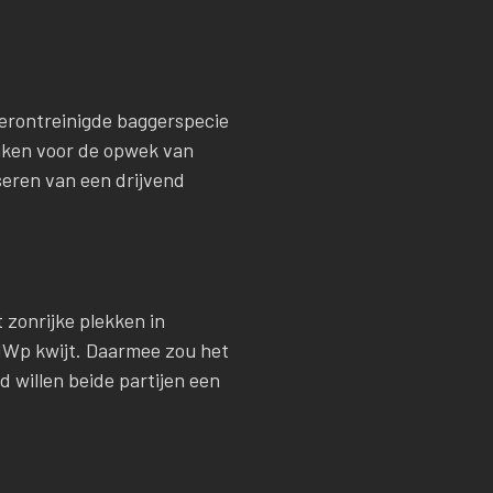
verontreinigde baggerspecie
uiken voor de opwek van
seren van een drijvend
 zonrijke plekken in
MWp kwijt. Daarmee zou het
 willen beide partijen een