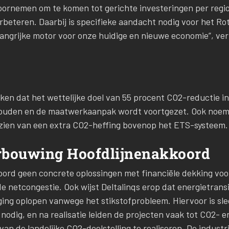
t voornemen om te komen tot gerichte investeringen per reg
beteren. Daarbij is specifieke aandacht nodig voor het R
langrijke motor voor onze huidige en nieuwe economie”, ver
reken dat het wettelijke doel van 55 procent CO2-reductie 
ehouden en de maatwerkaanpak wordt voortgezet. Ook noemt
ezien van een extra CO2-heffing bovenop het ETS-systeem.
rbouwing Hoofdlijnenakkoord
kkoord geen concrete oplossingen met financiële dekking vo
e netcongestie. Ook wijst Deltalinqs erop dat energietransi
ng oplopen vanwege het stikstofprobleem. Hiervoor is sle
nodig, en na realisatie leiden de projecten vaak tot CO2- 
an de landelijke CO2-doelstelling te realiseren. De industr