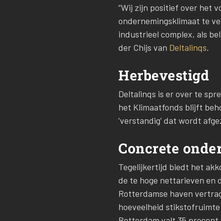
“Wij zijn positief over he
ondernemingsklimaat te ver
industrieel complex, als be
der Chijs van
Deltalinqs
.
Herbevestigd
Deltalinqs is er over te sp
het Klimaatfonds blijft b
‘verstandig’ dat wordt afg
Concrete onde
Tegelijkertijd biedt het a
de te hoge nettarieven en d
Rotterdamse haven vertragi
hoeveelheid stikstofruimte 
Rotterdam valt 35 procent v