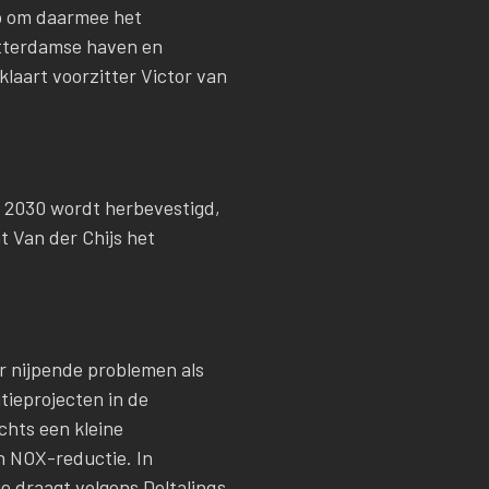
io om daarmee het
otterdamse haven en
klaart voorzitter Victor van
in 2030 wordt herbevestigd,
 Van der Chijs het
or nijpende problemen als
tieprojecten in de
chts een kleine
en NOX-reductie. In
ie draagt volgens Deltalinqs