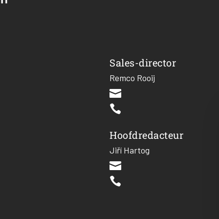
Sales-director
Remco Rooij


Hoofdredacteur
Jiří Hartog

