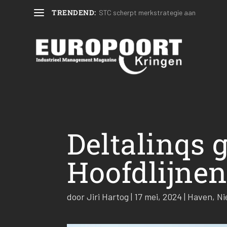
TRENDEND:
STC scherpt merkstrategie aan
Deltalinqs 
Hoofdlijne
door
Jiri Hartog
|
17 mei, 2024
|
Haven
,
Ni