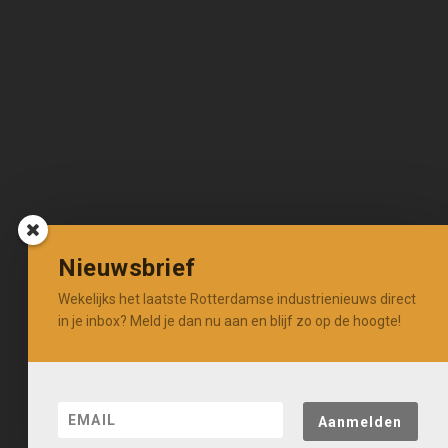
Nieuwsbrief
Wekelijks het laatste Rotterdamse industrienieuws direct
in je inbox? Meld je dan nu aan en blijf zo op de hoogte!
Aanmelden