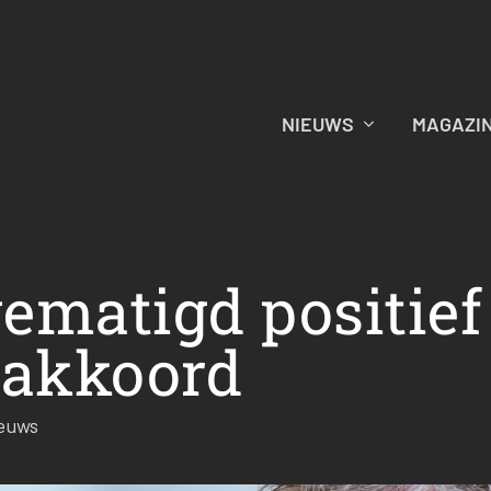
NIEUWS
MAGAZI
gematigd positief
nakkoord
euws