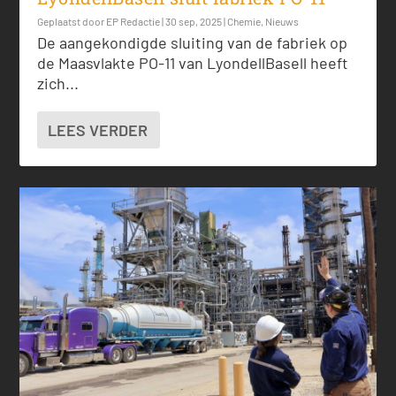
Geplaatst door
EP Redactie
|
30 sep, 2025
|
Chemie
,
Nieuws
De aangekondigde sluiting van de fabriek op
de Maasvlakte PO-11 van LyondellBasell heeft
zich...
LEES VERDER