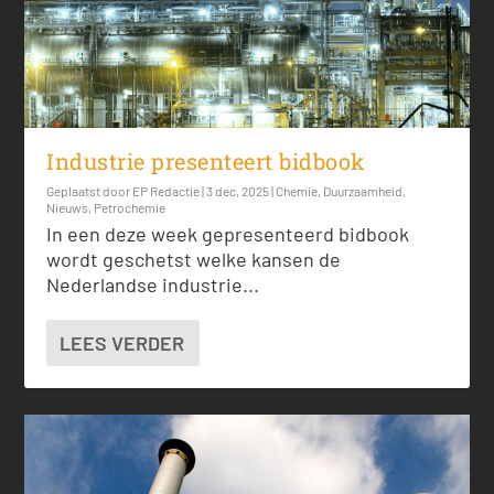
Industrie presenteert bidbook
Geplaatst door
EP Redactie
|
3 dec, 2025
|
Chemie
,
Duurzaamheid
,
Nieuws
,
Petrochemie
In een deze week gepresenteerd bidbook
wordt geschetst welke kansen de
Nederlandse industrie...
LEES VERDER