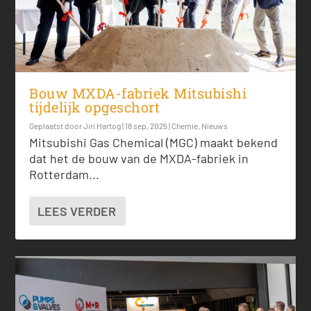
Bouw MXDA-fabriek Mitsubishi
tijdelijk opgeschort
Geplaatst door
Jiri Hartog
|
18 sep, 2025
|
Chemie
,
Nieuws
Mitsubishi Gas Chemical (MGC) maakt bekend
dat het de bouw van de MXDA-fabriek in
Rotterdam...
LEES VERDER