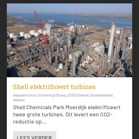
Shell elektrificeert turbines
Geplaatst door
Jiri Hartog
|
26 aug, 2025
|
Chemie
,
Duurzaamheid
,
Nieuws
Shell Chemicals Park Moerdijk elektrificeert
twee grote turbines. Dit levert een CO2-
reductie op...
LEES VERDER