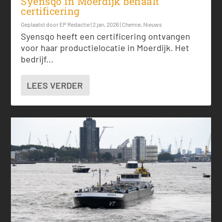
Syensqo in Moerdijk behaalt
certificering
Geplaatst door
EP Redactie
|
2 jan, 2026
|
Chemie
,
Nieuws
Syensqo heeft een certificering ontvangen
voor haar productielocatie in Moerdijk. Het
bedrijf...
LEES VERDER