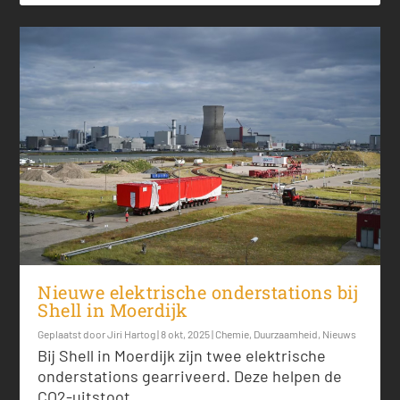
Nieuwe elektrische onderstations bij
Shell in Moerdijk
Geplaatst door
Jiri Hartog
|
8 okt, 2025
|
Chemie
,
Duurzaamheid
,
Nieuws
Bij Shell in Moerdijk zijn twee elektrische
onderstations gearriveerd. Deze helpen de
CO2-uitstoot...