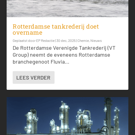
Rotterdamse tankrederij doet
overname
Geplaatst door
EP Redactie
|
30 dec, 2025
|
Chemie
,
Nieuws
De Rotterdamse Verenigde Tankrederij (VT
Group) neemt de eveneens Rotterdamse
branchegenoot Fluvia...
LEES VERDER