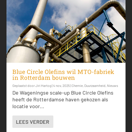
Blue Circle Olefins wil MTO-fabriek
in Rotterdam bouwen
Geplaatst door
Jiri Hartog
|
4 nov, 2025
|
Chemie
,
Duurzaamheid
,
Nieuws
De Wageningse scale-up Blue Circle Olefins
heeft de Rotterdamse haven gekozen als
locatie voor...
LEES VERDER