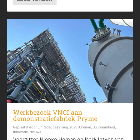
Werkbezoek VNCI aan
demonstratiefabriek Pryme
Geplaatst door
EP Redactie
|
21 aug, 2025
|
Chemie
,
Duurzaamheid
,
Innovatie
,
Nieuws
Voorzitter Nienke Homan en Mark Intven van