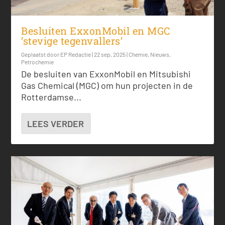
Besluiten ExxonMobil en MGC
‘stevige tegenvallers’
Geplaatst door
EP Redactie
|
22 sep, 2025
|
Chemie
,
Nieuws
,
Petrochemie
De besluiten van ExxonMobil en Mitsubishi
Gas Chemical (MGC) om hun projecten in de
Rotterdamse...
LEES VERDER