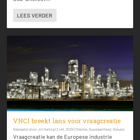
LEES VERDER
VNCI breekt lans voor vraagcreatie
Geplaatst door
Jiri Hartog
|
2 okt, 2025
|
Chemie
,
Duurzaamheid
,
Nieuws
Vraagcreatie kan de Europese industrie