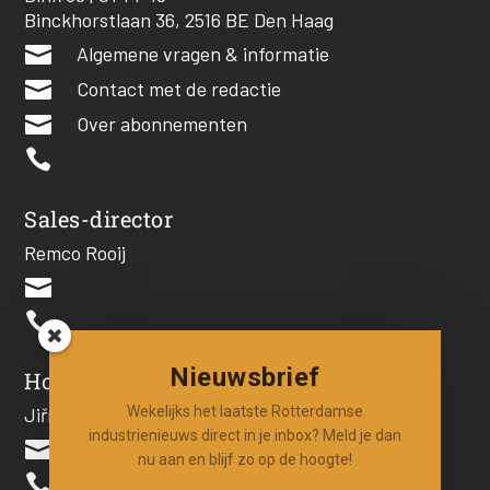
Binckhorstlaan 36, 2516 BE Den Haag

Algemene vragen & informatie

Contact met de redactie

Over abonnementen

Sales-director
Remco Rooij


Nieuwsbrief
Hoofdredacteur
Jiří Hartog
Wekelijks het laatste Rotterdamse
industrienieuws direct in je inbox? Meld je dan

nu aan en blijf zo op de hoogte!
