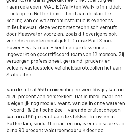
naam gekregen: WAL.E (Wally) en Wally is inmiddels
– ook op z’n Rotterdams – hard aan de slag. De
koeling van de walstroominstallatie is eveneens
milieubewust, deze wordt met technisch vernuft
door Maaswater voorzien, zoals dit overigens ook
voor de cruiseterminal geldt. Cruise Port Shore
Power – walstroom – kent een professioneel,
ingewerkt en gecertificeerd team van 12 mensen. Zij
verzorgen professioneel, getraind, prudent en
volgens vastgestelde veilgheidsprotocollen het aan-
& afsluiten.
Van de totaal 450 cruiseschepen wereldwijd, kan nu
al 76 procent aan de ‘stekker’. Dat is mooi, maar het
is eigenlijk nog mooier. Want, van de in onze wateren
– Noord- & Baltische Zee – varende cruiseschepen
kan nu al 90 procent aan de stekker. Intussen in
Rotterdam, sinds 31 maart en nu, is er een score van
bijna 90 procent walstroomgebruik door de