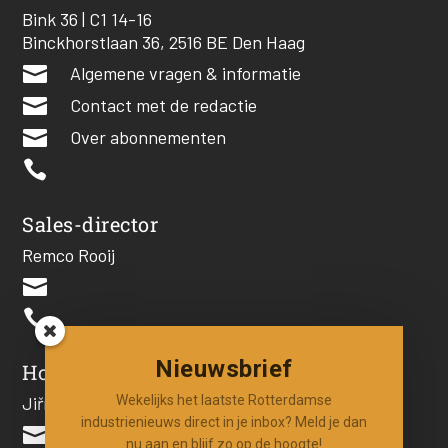
Bink 36 | C1 14-16
Binckhorstlaan 36, 2516 BE Den Haag

Algemene vragen & informatie

Contact met de redactie

Over abonnementen

Sales-director
Remco Rooij


Nieuwsbrief
Hoofdredacteur
Wekelijks het laatste Rotterdamse
Jiří Hartog
industrienieuws direct in je inbox? Meld je dan

nu aan en blijf zo op de hoogte!