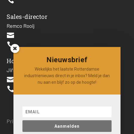

Sales-director
Remco Rooij


Nieuwsbrief
Hoofdredacteur
Jiří Hartog
Wekelijks het laatste Rotterdamse
industrienieuws direct in je inbox? Meld je dan

nu aan en blijf zo op de hoogte!

Privacy beleid
Aanmelden