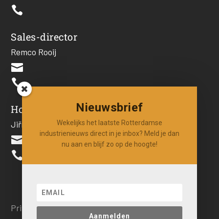

Sales-director
Remco Rooij


Nieuwsbrief
Hoofdredacteur
Jiří Hartog
Wekelijks het laatste Rotterdamse
industrienieuws direct in je inbox? Meld je dan

nu aan en blijf zo op de hoogte!

Privacy beleid
Aanmelden