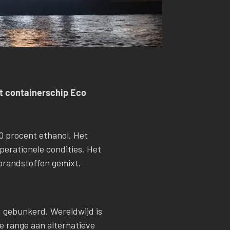
et containerschip Eco
0 procent ethanol. Het
perationele condities. Het
brandstoffen gemixt.
 gebunkerd. Wereldwijd is
de range aan alternatieve