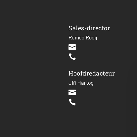
Sales-director
Remco Rooij


Hoofdredacteur
Jiří Hartog

