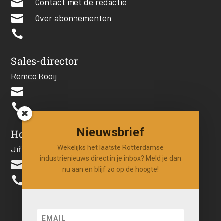

Contact met de redactie

Over abonnementen

Sales-director
Remco Rooij


Nieuwsbrief
Hoofdredacteur
Wekelijks het laatste Rotterdamse
Jiří Hartog
industrienieuws direct in je inbox? Meld je dan

nu aan en blijf zo op de hoogte!
