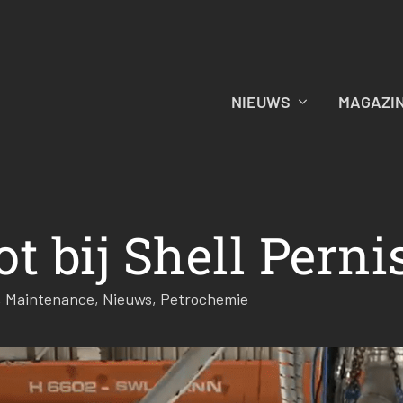
NIEUWS
MAGAZI
t bij Shell Perni
,
Maintenance
,
Nieuws
,
Petrochemie