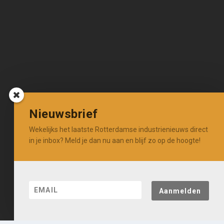
Nieuwsbrief
Wekelijks het laatste Rotterdamse industrienieuws direct
in je inbox? Meld je dan nu aan en blijf zo op de hoogte!
Aanmelden