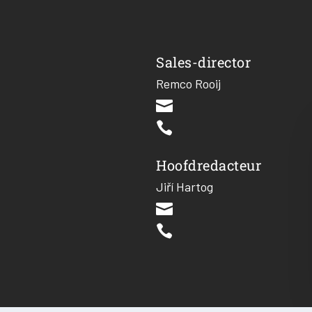
Sales-director
Remco Rooij


Hoofdredacteur
Jiří Hartog

