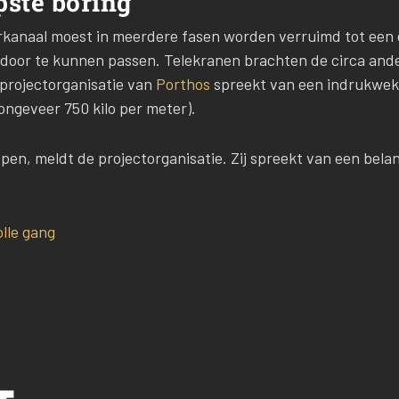
pste boring
rkanaal moest in meerdere fasen worden verruimd tot een 
er door te kunnen passen. Telekranen brachten de circa and
e projectorganisatie van
Porthos
spreekt van een indrukwek
ongeveer 750 kilo per meter).
open, meldt de projectorganisatie. Zij spreekt van een belang
lle gang