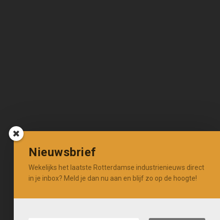
Nieuwsbrief
Wekelijks het laatste Rotterdamse industrienieuws direct
in je inbox? Meld je dan nu aan en blijf zo op de hoogte!