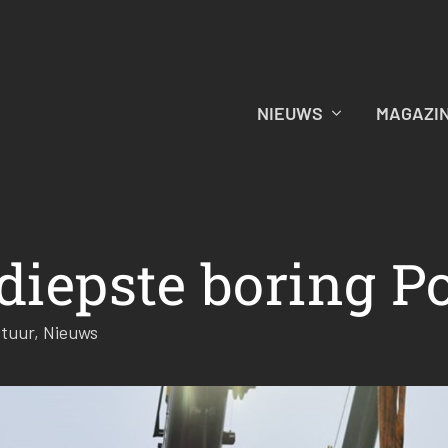
NIEUWS
MAGAZI
diepste boring P
ctuur
,
Nieuws