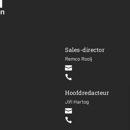
Sales-director
Remco Rooij


Hoofdredacteur
Jiří Hartog

