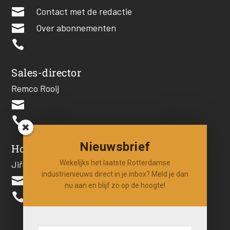

Contact met de redactie

Over abonnementen

Sales-director
Remco Rooij


Nieuwsbrief
Hoofdredacteur
Wekelijks het laatste Rotterdamse
Jiří Hartog
industrienieuws direct in je inbox? Meld je dan

nu aan en blijf zo op de hoogte!
