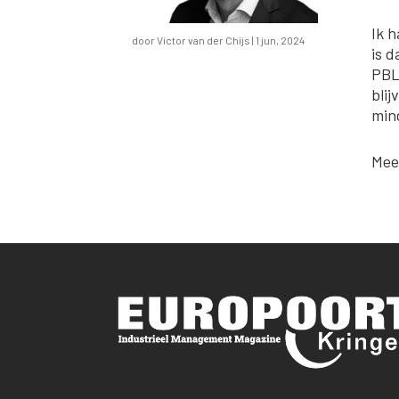
Ik 
door
Victor van der Chijs
|
1 jun, 2024
is 
PBL
blij
mind
Mee