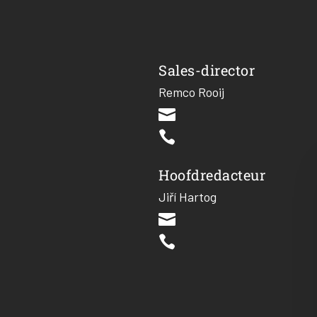
Sales-director
Remco Rooij


Hoofdredacteur
Jiří Hartog

