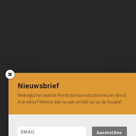
Nieuwsbrief
Wekelijks het laatste Rotterdamse industrienieuws direct
in je inbox? Meld je dan nu aan en blijf zo op de hoogte!
Aanmelden