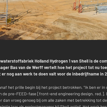
ewaterstoffabriek Holland Hydrogen 1 van Shell is de c
er Bas van de Werff vertelt hoe het project tot nu toe
er nog aan werk te doen valt voor de inbedrijfname in 
naf het prille begin bij het project betrokken. “Ik ben er i
in de pre-FEED-fase [front-end engineering design, red.]
r dan vroeg genoeg bij om alle zaken met betrekking tot de 
twintig jaar als projectmanager bij Shell actief. Het werk bes