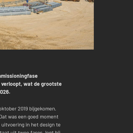
ommissioningfase
 verloopt, wat de grootste
2026.
n oktober 2019 bijgekomen.
. Dat was een goed moment
uitvoering in het design te
taat uit twee fases, legt hij