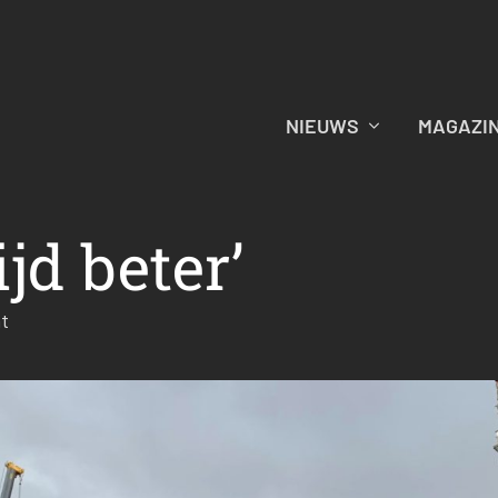
NIEUWS
MAGAZI
ijd beter’
ht