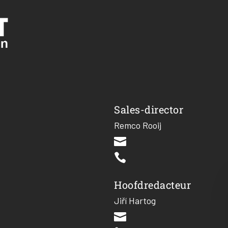
Sales-director
Remco Rooij


Hoofdredacteur
Jiří Hartog
