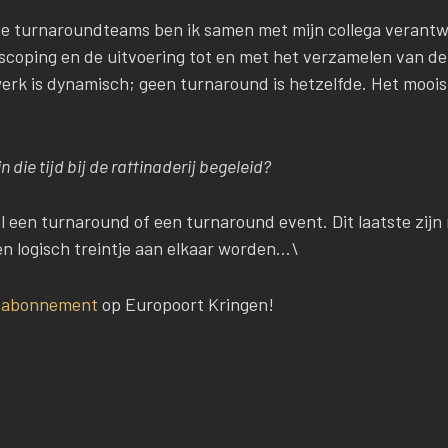
e turnaroundteams ben ik samen met mijn collega verantwoo
coping en de uitvoering tot en met het verzamelen van de
erk is dynamisch; geen turnaround is hetzelfde. Het mooi
 die tijd bij de raffinaderij begeleid?
wel een turnaround of een turnaround event. Dit laatste zij
een logisch treintje aan elkaar worden…\
n
abonnement
op Europoort Kringen!