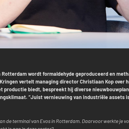
 in Rotterdam wordt formaldehyde geproduceerd en meth
Kringen vertelt managing director Christiaan Kop over h
 productie biedt, bespreekt hij diverse nieuwbouwplann
gingsklimaat. “Juist vernieuwing van industriële assets
an de terminal van Evos in Rotterdam. Daarvoor werkte je vo
ekt je aan in deze sector?