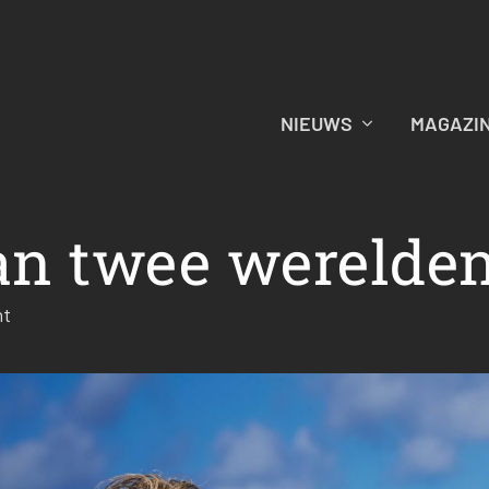
NIEUWS
MAGAZI
an twee werelde
ht