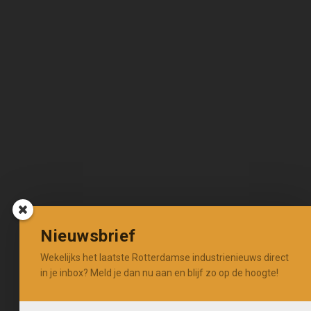
Nieuwsbrief
Wekelijks het laatste Rotterdamse industrienieuws direct
in je inbox? Meld je dan nu aan en blijf zo op de hoogte!