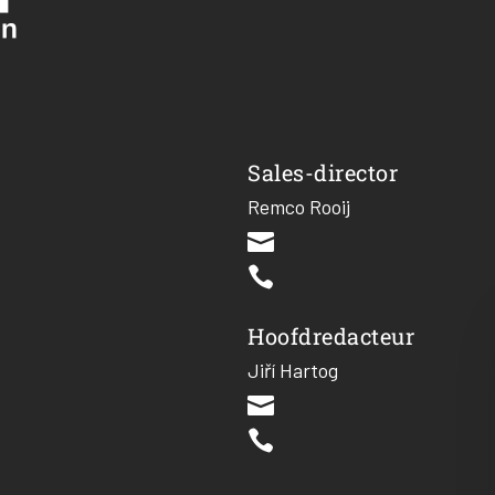
Sales-director
Remco Rooij


Hoofdredacteur
Jiří Hartog

