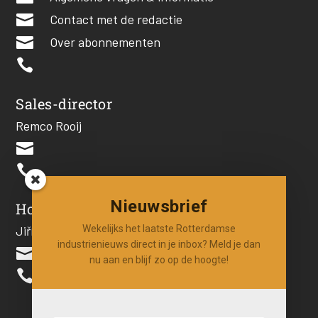

Contact met de redactie

Over abonnementen

Sales-director
Remco Rooij


Nieuwsbrief
Hoofdredacteur
Jiří Hartog
Wekelijks het laatste Rotterdamse
industrienieuws direct in je inbox? Meld je dan

nu aan en blijf zo op de hoogte!
