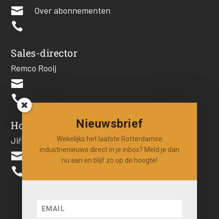

Over abonnementen

Sales-director
Remco Rooij


Nieuwsbrief
Hoofdredacteur
Jiří Hartog
Wekelijks het laatste Rotterdamse
industrienieuws direct in je inbox? Meld je dan

nu aan en blijf zo op de hoogte!
