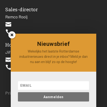
Sales-director
Remco Rooij


Nieuwsbrief
Hoofdredacteur
Wekelijks het laatste Rotterdamse
Jiří Hartog
industrienieuws direct in je inbox? Meld je dan

nu aan en blijf zo op de hoogte!

Privacy beleid
Aanmelden