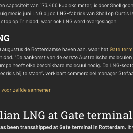
n capaciteit van 173.400 kubieke meter, is door Shell gec
ig medio juni LNG bij de LNG-fabriek van Shell op Curtis Is
 stop op Trinidad, waar ook LNG werd overgeslagen.
LNG
 19 augustus de Rotterdamse haven aan, waar het
Gate term
rinidad. “De aankomst van de eerste Australische moleculen b
uropa heeft elke beschikbare molecuul nodig. De LNG-sector
ecrisis bij te staan”, verklaart commercieel manager Stefa
t voor zelfde aannemer
alian LNG at Gate terminal
has been transshipped at Gate terminal in Rotterdam. It 