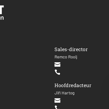
Sales-director
Remco Rooij


Hoofdredacteur
Jiří Hartog

