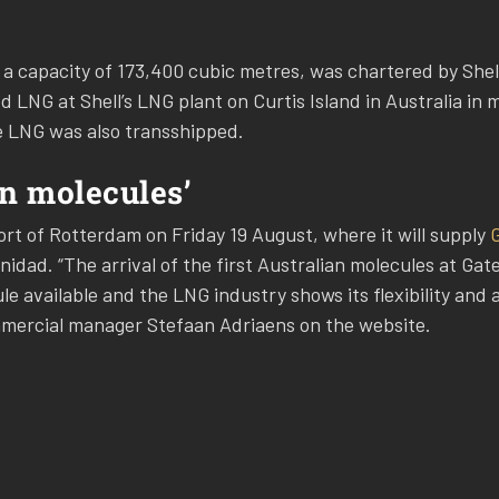
a capacity of 173,400 cubic metres, was chartered by Shel
ed LNG at Shell’s LNG plant on Curtis Island in Australia in
e LNG was also transshipped.
an molecules’
 Port of Rotterdam on Friday 19 August, where it will supply
G
idad. “The arrival of the first Australian molecules at Gate 
 available and the LNG industry shows its flexibility and ag
ommercial manager Stefaan Adriaens on the website.