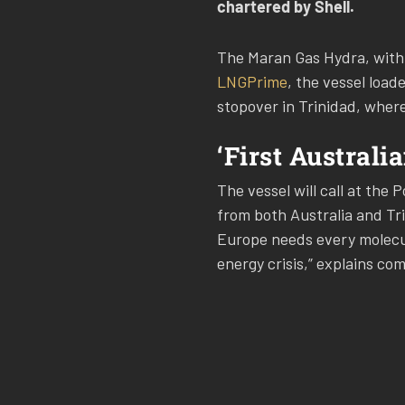
chartered by Shell.
The Maran Gas Hydra, with 
LNGPrime
, the vessel load
stopover in Trinidad, wher
‘First Australi
The vessel will call at the
from both Australia and Trin
Europe needs every molecule
energy crisis,” explains c