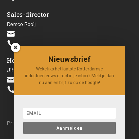
Sales-director
Remco Rooij


Nieuwsbrief
Hoofdredacteur
Wekelijks het laatste Rotterdamse
Jiří Hartog
industrienieuws direct in je inbox? Meld je dan

nu aan en blijf zo op de hoogte!

Privacy beleid
Aanmelden