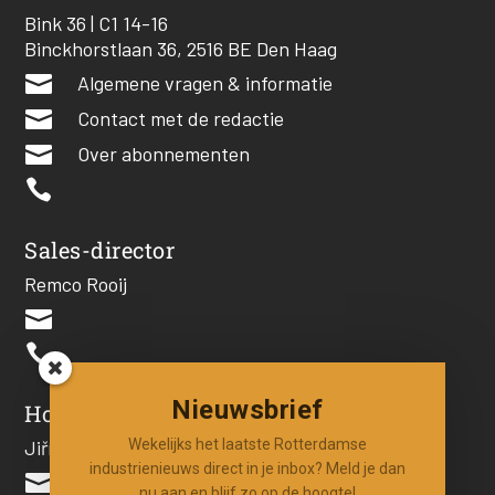
Bink 36 | C1 14-16
Binckhorstlaan 36, 2516 BE Den Haag

Algemene vragen & informatie

Contact met de redactie

Over abonnementen

Sales-director
Remco Rooij


Nieuwsbrief
Hoofdredacteur
Wekelijks het laatste Rotterdamse
Jiří Hartog
industrienieuws direct in je inbox? Meld je dan

nu aan en blijf zo op de hoogte!