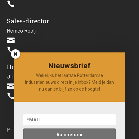

Sales-director
Remco Rooij


Nieuwsbrief
Hoofdredacteur
Wekelijks het laatste Rotterdamse
Jiří Hartog
industrienieuws direct in je inbox? Meld je dan

nu aan en blijf zo op de hoogte!

Privacy beleid
Aanmelden