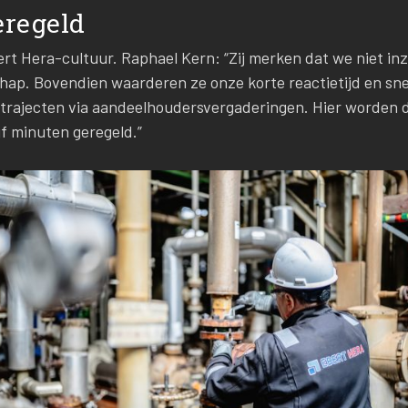
eregeld
rt Hera-cultuur. Raphael Kern: “Zij merken dat we niet in
hap. Bovendien waarderen ze onze korte reactietijd en snel
strajecten via aandeelhoudersvergaderingen. Hier worden 
jf minuten geregeld.”