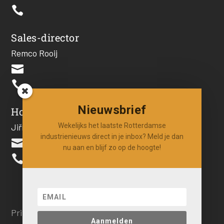

Sales-director
Remco Rooij


Nieuwsbrief
Hoofdredacteur
Wekelijks het laatste Rotterdamse
Jiří Hartog
industrienieuws direct in je inbox? Meld je dan

nu aan en blijf zo op de hoogte!

Privacy beleid
Aanmelden