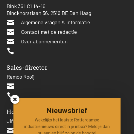
Bink 36 | C1 14-16
Binckhorstlaan 36, 2516 BE Den Haag

Algemene vragen & informatie

Contact met de redactie

Over abonnementen

Sales-director
Remco Rooij


Nieuwsbrief
Hoofdredacteur
Jiří Hartog
Wekelijks het laatste Rotterdamse
industrienieuws direct in je inbox? Meld je dan

nu aan en blijf zo op de hoogte!