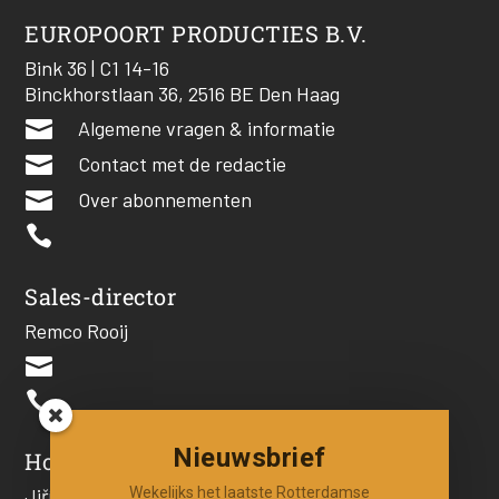
EUROPOORT PRODUCTIES B.V.
Bink 36 | C1 14-16
Binckhorstlaan 36, 2516 BE Den Haag

Algemene vragen & informatie

Contact met de redactie

Over abonnementen

Sales-director
Remco Rooij


Nieuwsbrief
Hoofdredacteur
Wekelijks het laatste Rotterdamse
Jiří Hartog