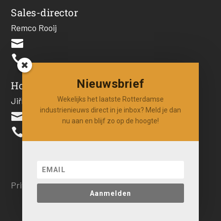
Sales-director
Remco Rooij


Nieuwsbrief
Hoofdredacteur
Wekelijks het laatste Rotterdamse
Jiří Hartog
industrienieuws direct in je inbox? Meld je dan

nu aan en blijf zo op de hoogte!

Privacy beleid
Aanmelden