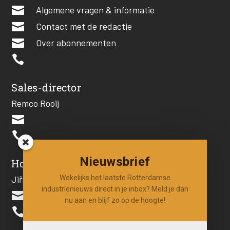

Algemene vragen & informatie

Contact met de redactie

Over abonnementen

Sales-director
Remco Rooij


Nieuwsbrief
Hoofdredacteur
Wekelijks het laatste Rotterdamse
Jiří Hartog
industrienieuws direct in je inbox? Meld je dan

nu aan en blijf zo op de hoogte!
