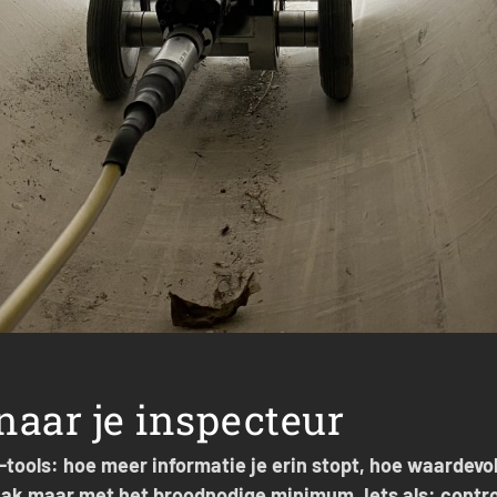
aar je inspecteur
I-tools: hoe meer informatie je erin stopt, hoe waardevo
ak maar met het broodnodige minimum. Iets als: contr