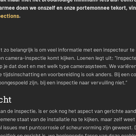
Daarmee doen we onszelf en onze portemonnee tekort, vi
ections
.
zo belangrijk is om veel informatie met een inspecteur te 
en camera-inspectie komt kijken. Loenen legt uit: “Inspect
p je dat doet en met welk type camerasysteem. We variëren
 De tijdsinschatting en voorbereiding is ook anders. Bij een 
oongespoeld zijn, bij een inspectie naar vervuiling niet.”
cht
n de inspectie, is er ook nog het aspect van gerichte aand
mene staat van de installatie na te kijken, maar zelf wee
es al issues met puntcorrosie of scheurvorming zijn geweest.
ecifiek op gericht is, we beginnende fasen van deze probl