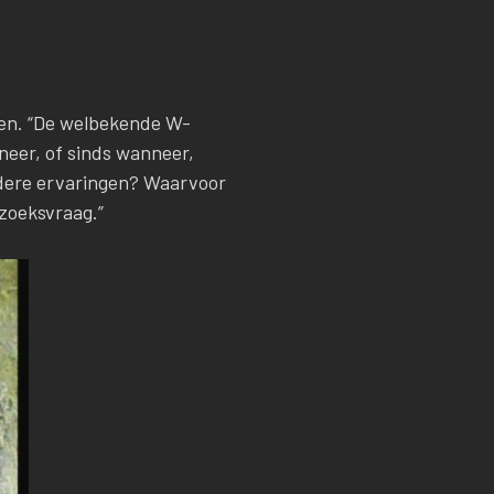
den. “De welbekende W-
eer, of sinds wanneer,
rdere ervaringen? Waarvoor
rzoeksvraag.”