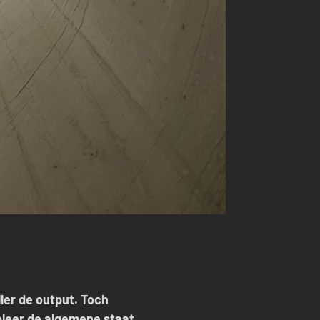
ller de output. Toch
oleer de algemene staat