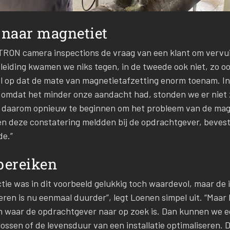
 naar magnetiet
RON camera inspections de vraag van een klant om vervui
leiding kwamen we niks tegen, in de tweede ook niet, zo oo
wel op dat de mate van magnetietafzetting enorm toenam. 
 omdat het minder onze aandacht had, stonden we er niet zo
e daarom opnieuw te beginnen om het probleem van de magn
 deze constatering meldden bij de opdrachtgever, bevestigd
de.”
bereiken
ctie was in dit voorbeeld gelukkig toch waardevol, maar de
en is nu eenmaal duurder”, legt Loenen simpel uit. “Maar b
n waar de opdrachtgever naar op zoek is. Dan kunnen we e
ossen of de levensduur van een installatie optimaliseren.