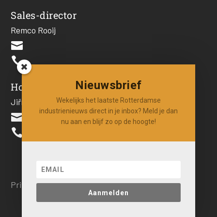
Sales-director
Remco Rooij


Nieuwsbrief
Hoofdredacteur
Jiří Hartog
Wekelijks het laatste Rotterdamse
industrienieuws direct in je inbox? Meld je dan

nu aan en blijf zo op de hoogte!

Privacy beleid
Aanmelden